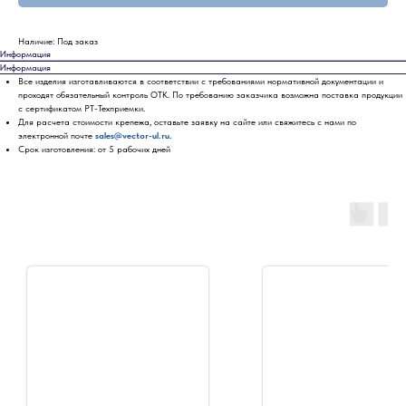
Наличие: Под заказ
Информация
Информация
Все изделия изготавливаются в соответствии с требованиями нормативной документации и
проходят обязательный контроль ОТК. По требованию заказчика возможна поставка продукции
с сертификатом РТ-Техприемки.
Для расчета стоимости крепежа, оставьте заявку на сайте или свяжитесь с нами по
электронной почте
sales@vector-ul.ru.
Срок изготовления: от 5 рабочих дней