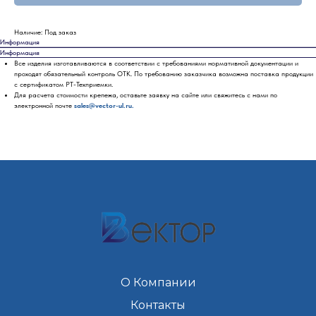
Наличие: Под заказ
Информация
Информация
Все изделия изготавливаются в соответствии с требованиями нормативной документации и
проходят обязательный контроль ОТК. По требованию заказчика возможна поставка продукции
с сертификатом РТ-Техприемки.
Для расчета стоимости крепежа, оставьте заявку на сайте или свяжитесь с нами по
электронной почте
sales@vector-ul.ru.
О Компании
Контакты