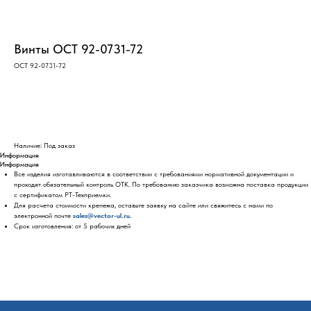
Винты ОСТ 92-0731-72
ОСТ 92-0731-72
Оставить заявку
Наличие: Под заказ
Информация
Информация
Все изделия изготавливаются в соответствии с требованиями нормативной документации и
проходят обязательный контроль ОТК. По требованию заказчика возможна поставка продукции
с сертификатом РТ-Техприемки.
Для расчета стоимости крепежа, оставьте заявку на сайте или свяжитесь с нами по
электронной почте
sales@vector-ul.ru.
Срок изготовления: от 5 рабочих дней