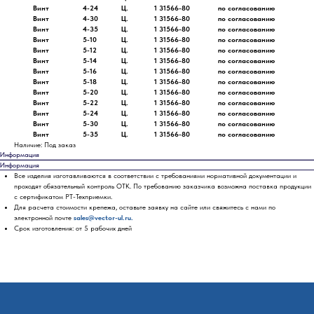
Винт
4-24
Ц.
1 31566-80
по согласованию
Винт
4-30
Ц.
1 31566-80
по согласованию
Винт
4-35
Ц.
1 31566-80
по согласованию
Винт
5-10
Ц.
1 31566-80
по согласованию
Винт
5-12
Ц.
1 31566-80
по согласованию
Винт
5-14
Ц.
1 31566-80
по согласованию
Винт
5-16
Ц.
1 31566-80
по согласованию
Винт
5-18
Ц.
1 31566-80
по согласованию
Винт
5-20
Ц.
1 31566-80
по согласованию
Винт
5-22
Ц.
1 31566-80
по согласованию
Винт
5-24
Ц.
1 31566-80
по согласованию
Винт
5-30
Ц.
1 31566-80
по согласованию
Винт
5-35
Ц.
1 31566-80
по согласованию
Наличие: Под заказ
Информация
Информация
Все изделия изготавливаются в соответствии с требованиями нормативной документации и
проходят обязательный контроль ОТК. По требованию заказчика возможна поставка продукции
с сертификатом РТ-Техприемки.
Для расчета стоимости крепежа, оставьте заявку на сайте или свяжитесь с нами по
электронной почте
sales@vector-ul.ru.
Срок изготовления: от 5 рабочих дней