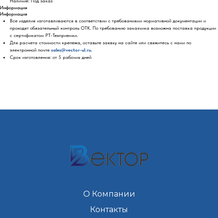
Наличие: Под заказ
Информация
Информация
Все изделия изготавливаются в соответствии с требованиями нормативной документации и
проходят обязательный контроль ОТК. По требованию заказчика возможна поставка продукции
с сертификатом РТ-Техприемки.
Для расчета стоимости крепежа, оставьте заявку на сайте или свяжитесь с нами по
электронной почте
sales@vector-ul.ru.
Срок изготовления: от 5 рабочих дней
О Компании
Контакты