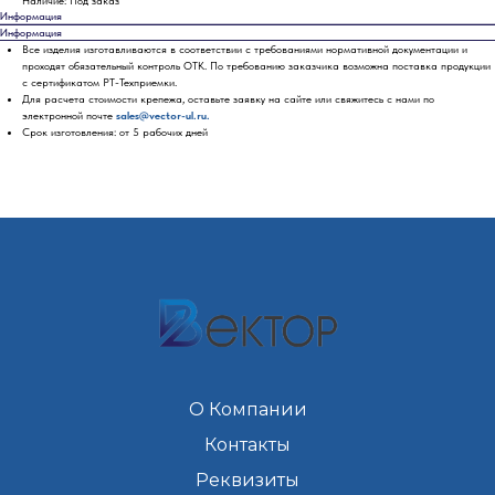
Наличие: Под заказ
Информация
Информация
Все изделия изготавливаются в соответствии с требованиями нормативной документации и
проходят обязательный контроль ОТК. По требованию заказчика возможна поставка продукции
с сертификатом РТ-Техприемки.
Для расчета стоимости крепежа, оставьте заявку на сайте или свяжитесь с нами по
электронной почте
sales@vector-ul.ru.
Срок изготовления: от 5 рабочих дней
О Компании
Контакты
Реквизиты