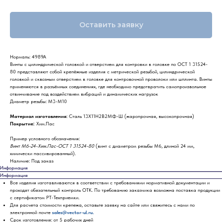
Оставить заявку
Нормаль: 4989А
Винты с цилиндрической головкой и отверстием для контровки в головке по ОСТ 1 31524-
80 представляют собой крепёжные изделия с метрической резьбой, цилиндрической
головкой и сквозным отверстием в головке для контровочной проволоки или шплинта. Винты
применяются в разъёмных соединениях, где необходимо предотвратить самопроизвольное
отвинчивание под воздействием вибраций и динамических нагрузок
Диаметр резьбы: М3-М10
Материал изготовления
: Сталь 13Х11Н2В2МФ-Ш (жаропрочная, высокопрочная)
Покрытие:
Хим.Пас
Пример условного обозначения:
Винт М6-24-Хим.Пас-ОСТ 1 31524-80
(винт с диаметром резьбы М6, длиной 24 мм,
химически пассивированный).
Наличие: Под заказ
Информация
Информация
Все изделия изготавливаются в соответствии с требованиями нормативной документации и
проходят обязательный контроль ОТК. По требованию заказчика возможна поставка продукции
с сертификатом РТ-Техприемки.
Для расчета стоимости крепежа, оставьте заявку на сайте или свяжитесь с нами по
электронной почте
sales@vector-ul.ru.
Срок изготовления: от 5 рабочих дней