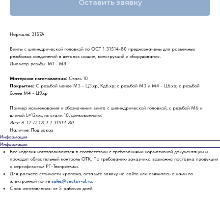
Оставить заявку
Нормаль: 3157А
Винты с цилиндрической головкой по ОСТ 1 31514-80 предназначены для разъёмных
резьбовых соединений в деталях машин, конструкций и оборудования.
Диаметр резьбы: М1 - М8
Материал изготовления:
Сталь 10
Покрытие:
С резьбой менее М3 - Ц3.хр, Кд6.хр; с резьбой М3 и М4 - Ц6.хр; с резьбой
более М4 - Ц9.хр
Пример наименования и обозначения винта с цилиндрической головкой, с резьбой М6 и
длиной L=12мм, из стали 10, цинкованного:
Винт 6-12-Ц-ОСТ 1 31514-80
Наличие: Под заказ
Информация
Информация
Все изделия изготавливаются в соответствии с требованиями нормативной документации и
проходят обязательный контроль ОТК. По требованию заказчика возможна поставка продукции
с сертификатом РТ-Техприемки.
Для расчета стоимости крепежа, оставьте заявку на сайте или свяжитесь с нами по
электронной почте
sales@vector-ul.ru.
Срок изготовления: от 5 рабочих дней