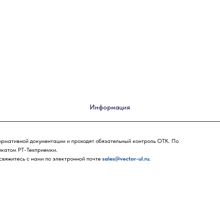
Информация
ормативной документации и проходят обязательный контроль ОТК. По
икатом РТ-Техприемки.
 свяжитесь с нами по электронной почте
sales@vector-ul.ru.