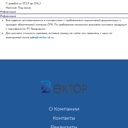
С резьбой от ST2,9 до ST6,3
Наличие: Под заказ
Информация
Информация
Все изделия изготавливаются в соответствии с требованиями нормативной документации и
проходят обязательный контроль ОТК. По требованию заказчика возможна поставка продукции
с сертификатом РТ-Техприемки.
Для расчета стоимости крепежа, оставьте заявку на сайте или свяжитесь с нами по
электронной почте
sales@vector-ul.ru.
О Компании
Контакты
Реквизиты