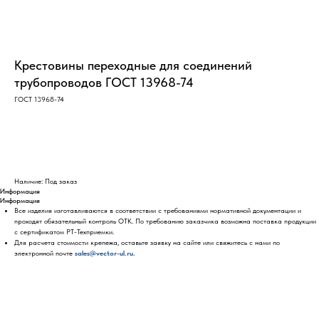
Крестовины переходные для соединений
трубопроводов ГОСТ 13968-74
ГОСТ 13968-74
Оставить заявку
Наличие: Под заказ
Информация
Информация
Все изделия изготавливаются в соответствии с требованиями нормативной документации и
проходят обязательный контроль ОТК. По требованию заказчика возможна поставка продукции
с сертификатом РТ-Техприемки.
Для расчета стоимости крепежа, оставьте заявку на сайте или свяжитесь с нами по
электронной почте
sales@vector-ul.ru.