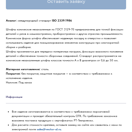
Оставить заявку
Аналог:
международный стандарт
ISO 2339:1986
Штифты конические незакаленные по ГОСТ 3129-70 предназначены для точной фиксации
деталей и узлов в машиностроении, приборостроении и других отраслях промышленности.
Коническая форма штифта обеспечивает надежную посадку в отверстии и позволяет
использовать изделие для позиционирования элементов конструкции при многократной
сборке и разборке.
Штифты применяются для передачи поперечных нагрузок, фиксации взаимного положения
деталей и обеспечения точности сборочных соединений. Стандарт распространяется на
конические незакаленные штифты классов точности А и В диаметром от 0,6 до 50 мм.
Материал изготовления:
сталь.
Покрытие:
без покрытия; защитное покрытие — в соответствии с требованиями к
исполнению изделия.
Наличие: Под заказ
Информация
Все изделия изготавливаются в соответствии с требованиями нормативной
документации и проходят обязательный контроль ОТК. По требованию заказчика
возможна поставка продукции с сертификатом РТ-Техприемки.
Для расчета стоимости крепежа, оставьте заявку на сайте или свяжитесь с нами по
электронной почте
sales@vector-ul.ru.