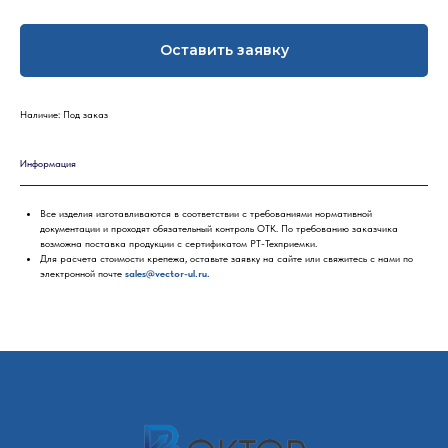
Оставить заявку
Наличие: Под заказ
Информация
Все изделия изготавливаются в соответствии с требованиями нормативной
документации и проходят обязательный контроль ОТК. По требованию заказчика
возможна поставка продукции с сертификатом РТ-Техприемки.
Для расчета стоимости крепежа, оставьте заявку на сайте или свяжитесь с нами по
электронной почте
sales@vector-ul.ru.