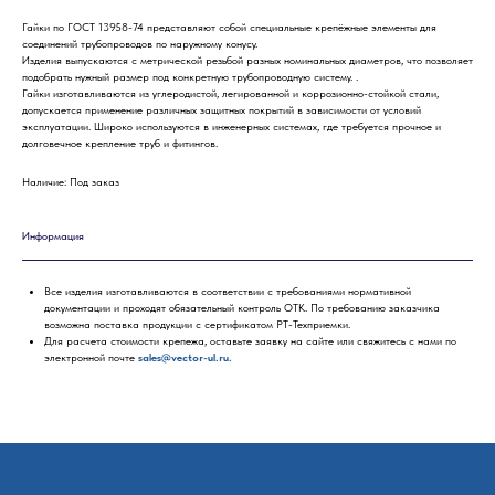
Гайки по ГОСТ 13958-74 представляют собой специальные крепёжные элементы для
соединений трубопроводов по наружному конусу.
Изделия выпускаются с метрической резьбой разных номинальных диаметров, что позволяет
подобрать нужный размер под конкретную трубопроводную систему. .
Гайки изготавливаются из углеродистой, легированной и коррозионно-стойкой стали,
допускается применение различных защитных покрытий в зависимости от условий
эксплуатации. Широко используются в инженерных системах, где требуется прочное и
долговечное крепление труб и фитингов.
Наличие: Под заказ
Информация
Все изделия изготавливаются в соответствии с требованиями нормативной
документации и проходят обязательный контроль ОТК. По требованию заказчика
возможна поставка продукции с сертификатом РТ-Техприемки.
Для расчета стоимости крепежа, оставьте заявку на сайте или свяжитесь с нами по
электронной почте
sales@vector-ul.ru.