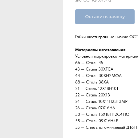
SKU:
ОСТ 92-0743-72
Оставить заявку
Гайки шестигранные низкие ОСТ
Материалы изготовления:
Условная маркировка материа
66 — Сталь 45
43 — Сталь 30ХГСА
44 — Сталь 30ХН2МФА
88 — Сталь 38ХА
21 — Сталь 12Х18Н10Т
22 — Сталь 20Х13
24 — Сталь 10Х11Н23Т3МР
26 — Сталь 07Х16Н6
50 — Сталь 15Х18Н12С4ТЮ
55 — Сталь 09Х16Н4Б
35 — Сплав алюминиевый Д16Т