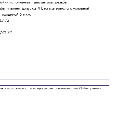
гайки исполнения 1 диаметром резьбы
ьбы и полем допуска 7H, из материала с условной
 толщиной 6 мкм:
43-72
743-72
чика возможна поставка продукции с сертификатом РТ-Техприемки.