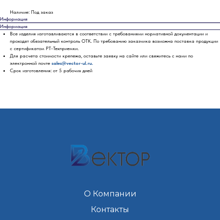
Наличие: Под заказ
Информация
Информация
Все изделия изготавливаются в соответствии с требованиями нормативной документации и
проходят обязательный контроль ОТК. По требованию заказчика возможна поставка продукции
с сертификатом РТ-Техприемки.
Для расчета стоимости крепежа, оставьте заявку на сайте или свяжитесь с нами по
электронной почте
sales@vector-ul.ru.
Срок изготовления: от 5 рабочих дней
О Компании
Контакты