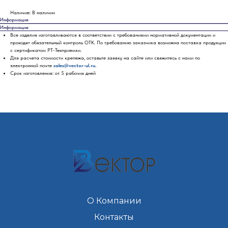
Наличие: В наличии
Информация
Информация
Все изделия изготавливаются в соответствии с требованиями нормативной документации и
проходят обязательный контроль ОТК. По требованию заказчика возможна поставка продукции
с сертификатом РТ-Техприемки.
Для расчета стоимости крепежа, оставьте заявку на сайте или свяжитесь с нами по
электронной почте
sales@vector-ul.ru.
Срок изготовления: от 5 рабочих дней
О Компании
Контакты