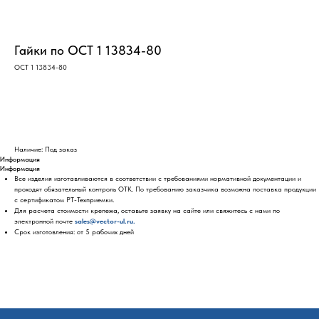
Гайки по ОСТ 1 13834-80
ОСТ 1 13834-80
Оставить заявку
Наличие: Под заказ
Информация
Информация
Все изделия изготавливаются в соответствии с требованиями нормативной документации и
проходят обязательный контроль ОТК. По требованию заказчика возможна поставка продукции
с сертификатом РТ-Техприемки.
Для расчета стоимости крепежа, оставьте заявку на сайте или свяжитесь с нами по
электронной почте
sales@vector-ul.ru.
Срок изготовления: от 5 рабочих дней