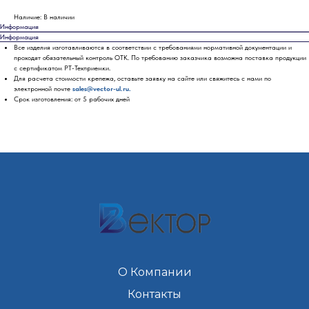
Наличие: В наличии
Информация
Информация
Все изделия изготавливаются в соответствии с требованиями нормативной документации и
проходят обязательный контроль ОТК. По требованию заказчика возможна поставка продукции
с сертификатом РТ-Техприемки.
Для расчета стоимости крепежа, оставьте заявку на сайте или свяжитесь с нами по
электронной почте
sales@vector-ul.ru.
Срок изготовления: от 5 рабочих дней
О Компании
Контакты