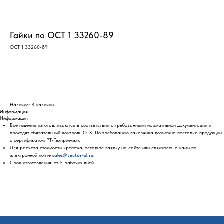
Гайки по ОСТ 1 33260-89
ОСТ 1 33260-89
Оставить заявку
Наличие: В наличии
Информация
Информация
Все изделия изготавливаются в соответствии с требованиями нормативной документации и
проходят обязательный контроль ОТК. По требованию заказчика возможна поставка продукции
с сертификатом РТ-Техприемки.
Для расчета стоимости крепежа, оставьте заявку на сайте или свяжитесь с нами по
электронной почте
sales@vector-ul.ru.
Срок изготовления: от 5 рабочих дней