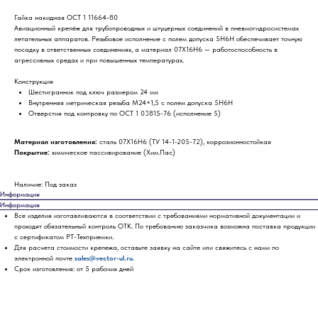
Гайка накидная ОСТ 1 11664-80
Авиационный крепёж для трубопроводных и штуцерных соединений в пневмогидросистемах
летательных аппаратов. Резьбовое исполнение с полем допуска 5Н6Н обеспечивает точную
посадку в ответственных соединениях, а материал 07Х16Н6 — работоспособность в
агрессивных средах и при повышенных температурах.
Конструкция
Шестигранник под ключ размером 24 мм
Внутренняя метрическая резьба М24×1,5 с полем допуска 5Н6Н
Отверстия под контровку по ОСТ 1 03815-76 (исполнение 5)
Материал изготовления:
сталь 07Х16Н6 (ТУ 14-1-205-72), коррозионностойкая
Покрытие:
химическое пассивирование (Хим.Пас)
Наличие: Под заказ
Информация
Информация
Все изделия изготавливаются в соответствии с требованиями нормативной документации и
проходят обязательный контроль ОТК. По требованию заказчика возможна поставка продукции
с сертификатом РТ-Техприемки.
Для расчета стоимости крепежа, оставьте заявку на сайте или свяжитесь с нами по
электронной почте
sales@vector-ul.ru.
Срок изготовления: от 5 рабочих дней