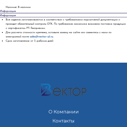
Наличие: В наличии
Информация
Информация
Все изделия изготавливаются в соответствии с требованиями нормативной документации и
проходят обязательный контроль ОТК. По требованию заказчика возможна поставка продукции
с сертификатом РТ-Техприемки.
Для расчета стоимости крепежа, оставьте заявку на сайте или свяжитесь с нами по
электронной почте
sales@vector-ul.ru.
Срок изготовления: от 5 рабочих дней
О Компании
Контакты