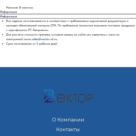
Наличие: В наличии
Информация
Информация
Все изделия изготавливаются в соответствии с требованиями нормативной документации и
проходят обязательный контроль ОТК. По требованию заказчика возможна поставка продукции
с сертификатом РТ-Техприемки.
Для расчета стоимости крепежа, оставьте заявку на сайте или свяжитесь с нами по
электронной почте
sales@vector-ul.ru.
Срок изготовления: от 5 рабочих дней
О Компании
Контакты