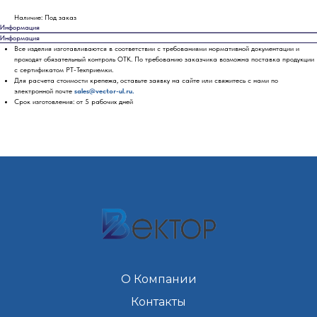
Наличие: Под заказ
Информация
Информация
Все изделия изготавливаются в соответствии с требованиями нормативной документации и
проходят обязательный контроль ОТК. По требованию заказчика возможна поставка продукции
с сертификатом РТ-Техприемки.
Для расчета стоимости крепежа, оставьте заявку на сайте или свяжитесь с нами по
электронной почте
sales@vector-ul.ru.
Срок изготовления: от 5 рабочих дней
О Компании
Контакты