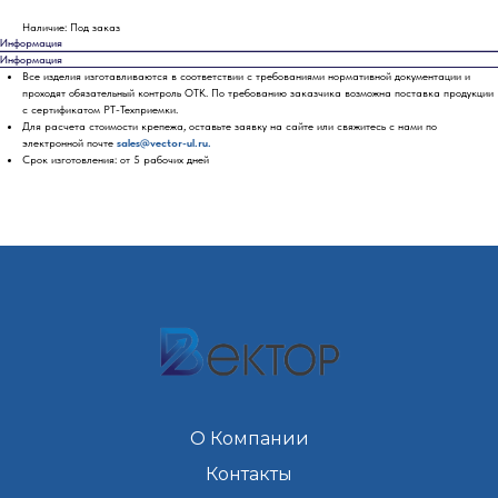
Наличие: Под заказ
Информация
Информация
Все изделия изготавливаются в соответствии с требованиями нормативной документации и
проходят обязательный контроль ОТК. По требованию заказчика возможна поставка продукции
с сертификатом РТ-Техприемки.
Для расчета стоимости крепежа, оставьте заявку на сайте или свяжитесь с нами по
электронной почте
sales@vector-ul.ru.
Срок изготовления: от 5 рабочих дней
О Компании
Контакты