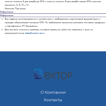
класса точности А для резьбы до М16 и класса точности В для резьбы свыше М16, классов
прочности 5, 8, 10 и 12
Наличие: Под заказ
Информация
Информация
Все изделия изготавливаются в соответствии с требованиями нормативной документации и
проходят обязательный контроль ОТК. По требованию заказчика возможна поставка продукции
с сертификатом РТ-Техприемки.
Для расчета стоимости крепежа, оставьте заявку на сайте или свяжитесь с нами по
электронной почте
sales@vector-ul.ru.
О Компании
Контакты