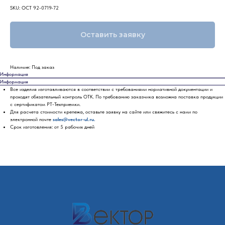
SKU:
ОСТ 92-0719-72
Оставить заявку
Наличие: Под заказ
Информация
Информация
Все изделия изготавливаются в соответствии с требованиями нормативной документации и
проходят обязательный контроль ОТК. По требованию заказчика возможна поставка продукции
с сертификатом РТ-Техприемки.
Для расчета стоимости крепежа, оставьте заявку на сайте или свяжитесь с нами по
электронной почте
sales@vector-ul.ru.
Срок изготовления: от 5 рабочих дней