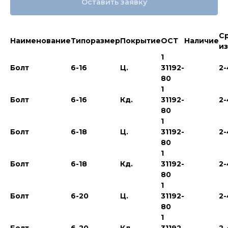
Оставить заявку
С
Наименование
Типоразмер
Покрытие
ОСТ
Наличие
и
1
Болт
6-16
Ц.
31192-
2-
80
1
Болт
6-16
Кд.
31192-
2-
80
1
Болт
6-18
Ц.
31192-
2-
80
1
Болт
6-18
Кд.
31192-
2-
80
1
Болт
6-20
Ц.
31192-
2-
80
1