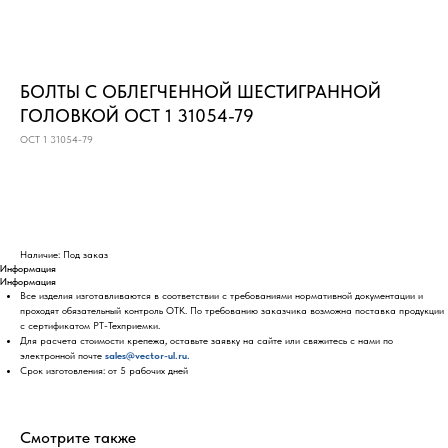
БОЛТЫ С ОБЛЕГЧЕННОЙ ШЕСТИГРАННОЙ
ГОЛОВКОЙ ОСТ 1 31054-79
ОСТ 1 31054-79
Оставить заявку
Наличие: Под заказ
Информация
Информация
Все изделия изготавливаются в соответствии с требованиями нормативной документации и
проходят обязательный контроль ОТК. По требованию заказчика возможна поставка продукции
с сертификатом РТ-Техприемки.
Для расчета стоимости крепежа, оставьте заявку на сайте или свяжитесь с нами по
электронной почте
sales@vector-ul.ru.
Срок изготовления: от 5 рабочих дней
Смотрите также