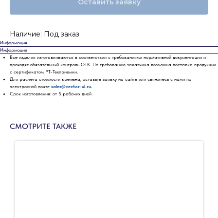
Оставить заявку
Наличие: Под заказ
Информация
Информация
Все изделия изготавливаются в соответствии с требованиями нормативной документации и
проходят обязательный контроль ОТК. По требованию заказчика возможна поставка продукции
с сертификатом РТ-Техприемки.
Для расчета стоимости крепежа, оставьте заявку на сайте или свяжитесь с нами по
электронной почте
sales@vector-ul.ru.
Срок изготовления: от 5 рабочих дней
СМОТРИТЕ ТАКЖЕ