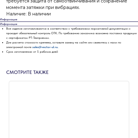
требуется защита от самоотвинчивания и сохранение
момента затяжки при вибрациях.
Наличие: В наличии
Информация
Информация
Все изделия изготавливаются в соответствии с требованиями нормативной документации и
проходят обязательный контроль ОТК. По требованию заказчика возможна поставка продукции
с сертификатом РТ-Техприемки.
Для расчета стоимости крепежа, оставьте заявку на сайте или свяжитесь с нами по
электронной почте
sales@vector-ul.ru.
Срок изготовления: от 5 рабочих дней
СМОТРИТЕ ТАКЖЕ