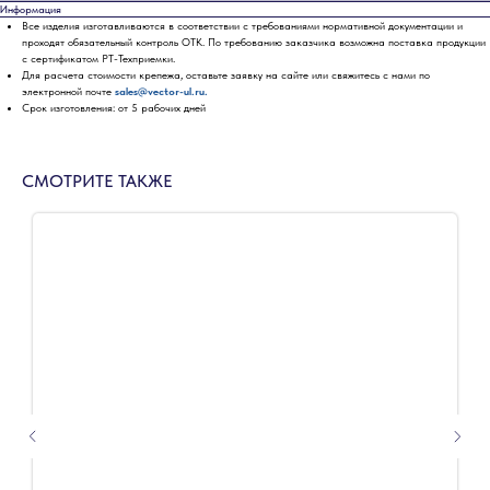
Информация
Все изделия изготавливаются в соответствии с требованиями нормативной документации и
проходят обязательный контроль ОТК. По требованию заказчика возможна поставка продукции
с сертификатом РТ-Техприемки.
Для расчета стоимости крепежа, оставьте заявку на сайте или свяжитесь с нами по
электронной почте
sales@vector-ul.ru.
Срок изготовления: от 5 рабочих дней
СМОТРИТЕ ТАКЖЕ