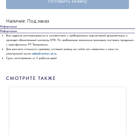
Оставить заявку
Наличие: Под заказ
Информация
Информация
Все изделия изготавливаются в соответствии с требованиями нормативной документации и
проходят обязательный контроль ОТК. По требованию заказчика возможна поставка продукции
с сертификатом РТ-Техприемки.
Для расчета стоимости крепежа, оставьте заявку на сайте или свяжитесь с нами по
электронной почте
sales@vector-ul.ru.
Срок изготовления: от 5 рабочих дней
СМОТРИТЕ ТАКЖЕ