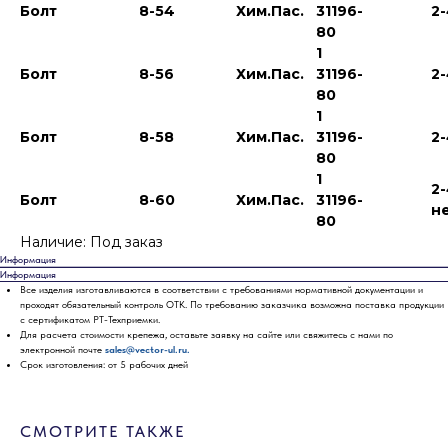
Болт
8-54
Хим.Пас.
31196-
2
80
1
Болт
8-56
Хим.Пас.
31196-
2
80
1
Болт
8-58
Хим.Пас.
31196-
2
80
1
2
Болт
8-60
Хим.Пас.
31196-
н
80
Наличие: Под заказ
Информация
Информация
Все изделия изготавливаются в соответствии с требованиями нормативной документации и
проходят обязательный контроль ОТК. По требованию заказчика возможна поставка продукции
с сертификатом РТ-Техприемки.
Для расчета стоимости крепежа, оставьте заявку на сайте или свяжитесь с нами по
электронной почте
sales@vector-ul.ru.
Срок изготовления: от 5 рабочих дней
СМОТРИТЕ ТАКЖЕ