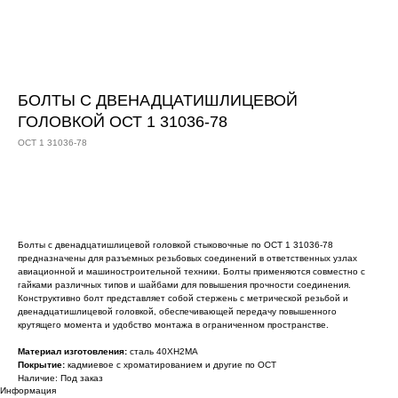
БОЛТЫ С ДВЕНАДЦАТИШЛИЦЕВОЙ
ГОЛОВКОЙ ОСТ 1 31036-78
ОСТ 1 31036-78
Оставить заявку
Болты с двенадцатишлицевой головкой стыковочные по ОСТ 1 31036-78
предназначены для разъемных резьбовых соединений в ответственных узлах
авиационной и машиностроительной техники. Болты применяются совместно с
гайками различных типов и шайбами для повышения прочности соединения.
Конструктивно болт представляет собой стержень с метрической резьбой и
двенадцатишлицевой головкой, обеспечивающей передачу повышенного
крутящего момента и удобство монтажа в ограниченном пространстве.
Материал изготовления:
сталь 40ХН2МА
Покрытие:
кадмиевое с хроматированием и другие по ОСТ
Наличие: Под заказ
Информация