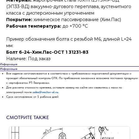
Материал:
жаропрочная сталь 10Х11Н23Т3МР-ВД
(ЭП33-ВД) вакуумно-дугового переплава, аустенитного
класса с дисперсионным упрочнением
Покрытие:
химическое пассивирование (Хим.Пас)
Рабочая температура:
до +700 °С
Пример обозначения болта с резьбой М6, длиной L=24
мм:
Болт 6-24-Хим.Пас-ОСТ 1 31231-83
Наличие: Под заказ
Информация
Информация
Все изделия изготавливаются в соответствии с требованиями нормативной документации и
проходят обязательный контроль ОТК. По требованию заказчика возможна поставка продукции
с сертификатом РТ-Техприемки.
Для расчета стоимости крепежа, оставьте заявку на сайте или свяжитесь с нами по
электронной почте
sales@vector-ul.ru.
Срок изготовления: от 5 рабочих дней
СМОТРИТЕ ТАКЖЕ