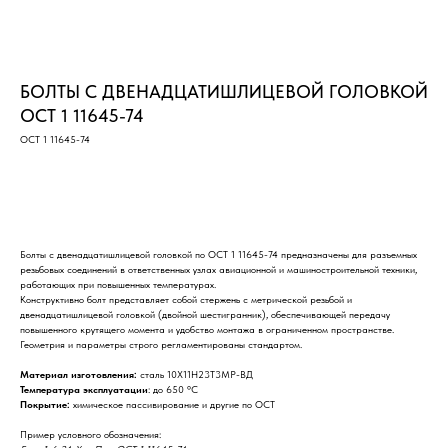
БОЛТЫ С ДВЕНАДЦАТИШЛИЦЕВОЙ ГОЛОВКОЙ
ОСТ 1 11645-74
ОСТ 1 11645-74
Оставить заявку
Болты с двенадцатишлицевой головкой по ОСТ 1 11645-74 предназначены для разъемных
резьбовых соединений в ответственных узлах авиационной и машиностроительной техники,
работающих при повышенных температурах.
Конструктивно болт представляет собой стержень с метрической резьбой и
двенадцатишлицевой головкой (двойной шестигранник), обеспечивающей передачу
повышенного крутящего момента и удобство монтажа в ограниченном пространстве.
Геометрия и параметры строго регламентированы стандартом.
Материал изготовления:
сталь 10Х11Н23Т3МР-ВД
Температура эксплуатации
: до 650 °С
Покрытие:
химическое пассивирование и другие по ОСТ
Пример условного обозначения: