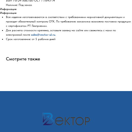
Болт 1-6-24-Хим.Пас-ОСТ 1 11645-74
Наличие: Под заказ
Информация
Информация
Все изделия изготавливаются в соответствии с требованиями нормативной документации и
проходят обязательный контроль ОТК. По требованию заказчика возможна поставка продукции
с сертификатом РТ-Техприемки.
Для расчета стоимости крепежа, оставьте заявку на сайте или свяжитесь с нами по
электронной почте
sales@vector-ul.ru.
Срок изготовления: от 5 рабочих дней
Смотрите также