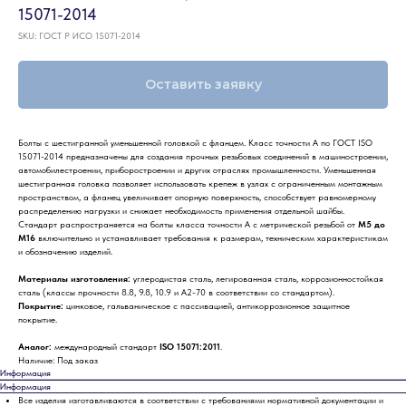
15071-2014
SKU:
ГОСТ Р ИСО 15071-2014
Оставить заявку
Болты с шестигранной уменьшенной головкой с фланцем. Класс точности А по ГОСТ ISO
15071-2014 предназначены для создания прочных резьбовых соединений в машиностроении,
автомобилестроении, приборостроении и других отраслях промышленности. Уменьшенная
шестигранная головка позволяет использовать крепеж в узлах с ограниченным монтажным
пространством, а фланец увеличивает опорную поверхность, способствует равномерному
распределению нагрузки и снижает необходимость применения отдельной шайбы.
Стандарт распространяется на болты класса точности А с метрической резьбой от
М5 до
М16
включительно и устанавливает требования к размерам, техническим характеристикам
и обозначению изделий.
Материалы изготовления:
углеродистая сталь, легированная сталь, коррозионностойкая
сталь (классы прочности 8.8, 9.8, 10.9 и А2-70 в соответствии со стандартом).
Покрытие:
цинковое, гальваническое с пассивацией, антикоррозионное защитное
покрытие.
Аналог:
международный стандарт
ISO 15071:2011
.
Наличие: Под заказ
Информация
Информация
Все изделия изготавливаются в соответствии с требованиями нормативной документации и