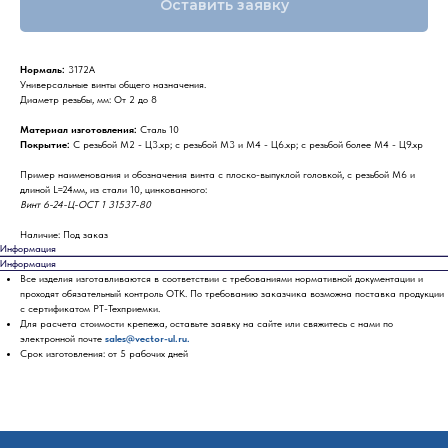
Оставить заявку
Нормаль:
3172А
Универсальные винты общего назначения.
Диаметр резьбы, мм: От 2 до 8
Материал изготовления:
Сталь 10
Покрытие:
С резьбой М2 - Ц3.хр; с резьбой М3 и М4 - Ц6.хр; с резьбой более М4 - Ц9.хр
Пример наименования и обозначения винта с плоско-выпуклой головкой, с резьбой М6 и
длиной L=24мм, из стали 10, цинкованного:
Винт 6-24-Ц-ОСТ 1 31537-80
Наличие: Под заказ
Информация
Информация
Все изделия изготавливаются в соответствии с требованиями нормативной документации и
проходят обязательный контроль ОТК. По требованию заказчика возможна поставка продукции
с сертификатом РТ-Техприемки.
Для расчета стоимости крепежа, оставьте заявку на сайте или свяжитесь с нами по
электронной почте
sales@vector-ul.ru.
Срок изготовления: от 5 рабочих дней